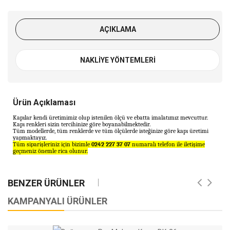
Pvc Mebran
Doğramacı Pvc Mebran
Do
0
Kapı - DK-34
Ka
AÇIKLAMA
NAKLIYE YÖNTEMLERI
Ürün Açıklaması
Kapılar kendi üretimimiz olup istenilen ölçü ve ebatta imalatımız mevcuttur.
Kapı renkleri sizin tercihinize göre boyanabilmektedir.
Tüm modellerde, tüm renklerde ve tüm ölçülerde isteğinize göre kapı üretimi
yapmaktayız.
Tüm siparişleriniz için bizimle
0242 227 37 07
numaralı telefon ile iletişime
geçmeniz önemle rica olunur.
BENZER ÜRÜNLER
KAMPANYALI ÜRÜNLER