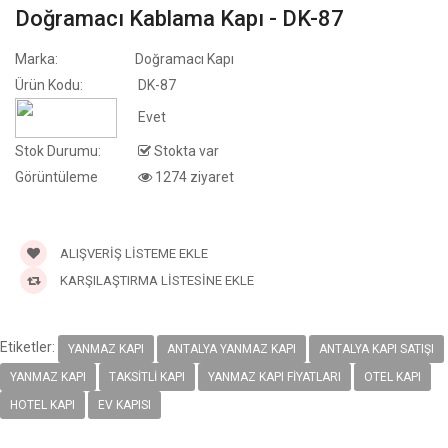
Doğramacı Kablama Kapı - DK-87
Marka:
Doğramacı Kapı
Ürün Kodu:
DK-87
Pvc Mebran
Doğramacı Pvc Mebran
Do
Evet
3
Kapı - DK-39
Ka
Stok Durumu:
Stokta var
Görüntüleme
1274 ziyaret
Pvc Mebran
Doğramacı Pvc Mebran
Do
2
Kapı - DK-36
Ka
ALIŞVERIŞ LISTEME EKLE
KARŞILAŞTIRMA LISTESINE EKLE
Pvc Mebran
Doğramacı Pvc Mebran
Do
Etiketler:
1
Kapı - DK-35
Ka
YANMAZ KAPI
ANTALYA YANMAZ KAPI
ANTALYA KAPI SATIŞI
YANMAZ KAPI
TAKSITLI KAPI
YANMAZ KAPI FIYATLARI
OTEL KAPI
HOTEL KAPI
EV KAPISI