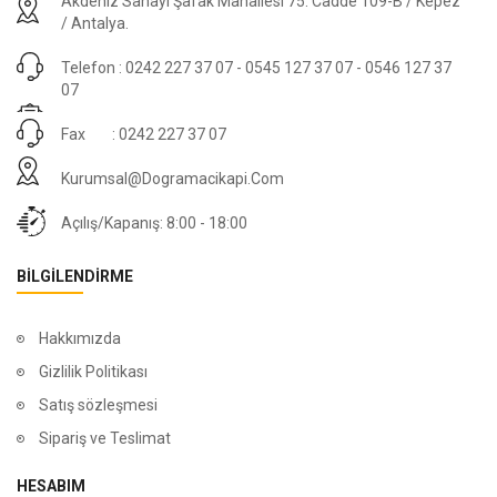
Akdeniz Sanayi Şafak Mahallesi 75. Cadde 109-B / Kepez
/ Antalya.
Telefon : 0242 227 37 07 - 0545 127 37 07 - 0546 127 37
07
Fax : 0242 227 37 07
Kurumsal@dogramacikapi.com
Açılış/Kapanış: 8:00 - 18:00
BILGILENDIRME
Hakkımızda
Gizlilik Politikası
Satış sözleşmesi
Sipariş ve Teslimat
HESABIM