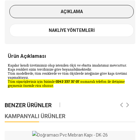
Pvc Mebran
Doğramacı Pvc Mebran
Do
0
Kapı - DK-34
Ka
AÇIKLAMA
NAKLIYE YÖNTEMLERI
Ürün Açıklaması
Kapılar kendi üretimimiz olup istenilen ölçü ve ebatta imalatımız mevcuttur.
Kapı renkleri sizin tercihinize göre boyanabilmektedir.
Tüm modellerde, tüm renklerde ve tüm ölçülerde isteğinize göre kapı üretimi
yapmaktayız.
Tüm siparişleriniz için bizimle
0242 227 37 07
numaralı telefon ile iletişime
geçmeniz önemle rica olunur.
BENZER ÜRÜNLER
KAMPANYALI ÜRÜNLER