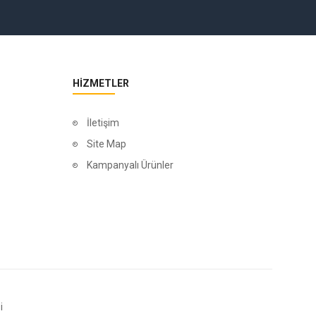
HIZMETLER
İletişim
Site Map
Kampanyalı Ürünler
i