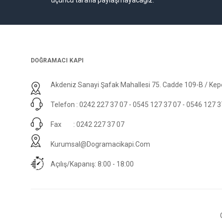
DOĞRAMACI KAPI
Akdeniz Sanayi Şafak Mahallesi 75. Cadde 109-B / Kepe
Telefon : 0242 227 37 07 - 0545 127 37 07 - 0546 127 3
Fax : 0242 227 37 07
Kurumsal@dogramacikapi.com
Açılış/Kapanış: 8:00 - 18:00