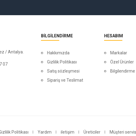
BILGILENDIRME
HESABIM
z / Antalya.
Hakkımızda
Markalar
Gizlilik Politikası
Özel Ürünler
7 07
Satış sözleşmesi
Bilgilendirme
Sipariş ve Teslimat
Gizlilik Politikası
Yardım
iletişim
Üreticiler
Müşteri servis