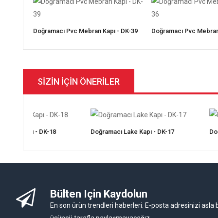
0
Doğramacı Pvc Mebran Kapı - DK-39
Doğramacı Pvc Mebran
SIZIN IÇIN ÖNERILER
DK-18
Doğramacı Lake Kapı - DK-17
Doğramacı Lake K
Bülten Için Kaydolun
En son ürün trendleri haberleri. E-posta adresinizi asla b
üçüncü tarafla paylaşmayacağız.